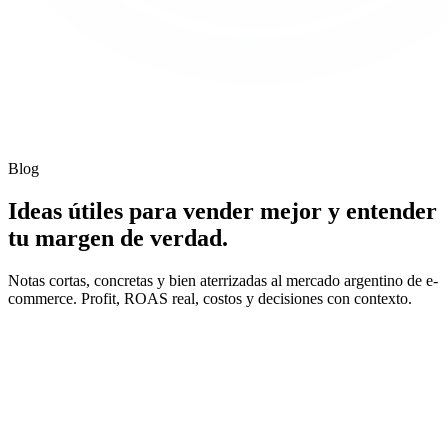
e
ecomind
Funcionalidades
Precios
Referidos
Partners
Blog
Iniciar sesión
Empezar
Blog
Ideas útiles para vender mejor y entender
tu margen de verdad.
Notas cortas, concretas y bien aterrizadas al mercado argentino de e-
commerce. Profit, ROAS real, costos y decisiones con contexto.
Finanzas
6 min
Featured
Comparativa