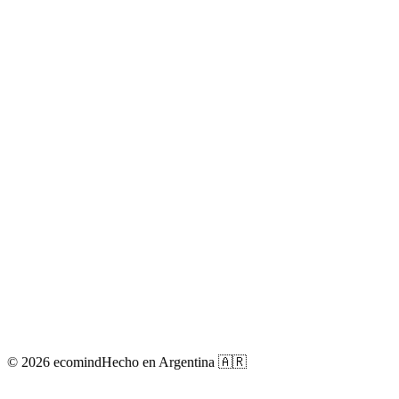
Cashflow
Simulador
Locales físicos
Eventos
Asistente IA
Facturación
Precios
Integraciones
Referidos
Partners
Blog
Glosario
Contacto
Privacidad
Términos
©
2026
ecomind
Hecho en Argentina 🇦🇷